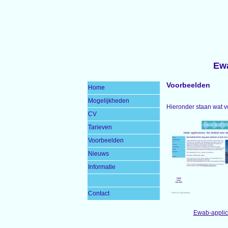
Ewa
Voorbeelden
Home
Mogelijkheden
Hieronder staan wat v
CV
Tarieven
Voorbeelden
Nieuws
Informatie
Contact
Ewab-applic